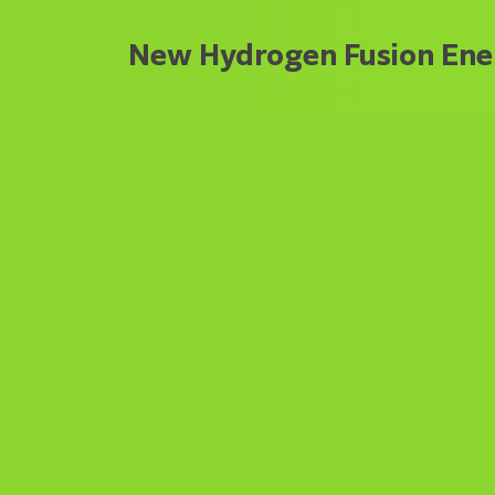
New Hydrogen Fusion Ener
軽水素凝縮
軽水素凝縮
安全で小型
安全で小型
早期に実現
早期に実現